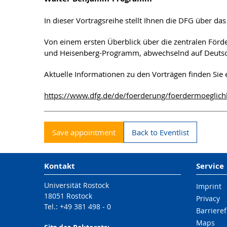
In dieser Vortragsreihe stellt Ihnen die DFG über da
Von einem ersten Überblick über die zentralen För
und Heisenberg-Programm, abwechselnd auf Deutsch u
Aktuelle Informationen zu den Vorträgen finden Sie 
https://www.dfg.de/de/foerderung/foerdermoeglichk
Save appointment
Back to Eventlist
Kontakt
Service
Universität Rostock
Imprint
18051 Rostock
Privacy
Tel.: +49 381 498 - 0
Barrieref
Maps