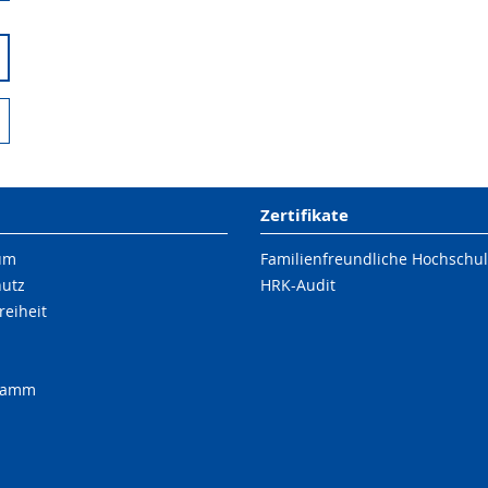
Zertifikate
um
Familienfreundliche Hochschu
hutz
HRK-Audit
reiheit
ramm