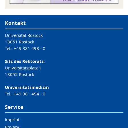
►
2. Änderungssatzung (2022)
→
Nicht
des Instituts für Philosophie frei gewählt werden.
amtliche Lesefassung
Der Bachelor-Studiengang umfasst auch
►
3. Änderungssatzung (2024)
→
Nicht
Veranstaltungen, in denen die Präsentation und
amtliche Lesefassung
Kontakt
Weitergabe der Ergebnisse des Studiums gelernt
►
Neufassung (2015)
wird (Vermittlungskompetenz), sowie
►
1. Änderungssatzung (2017)
Universität Rostock
Veranstaltungen zu Themen, die über die des
18051 Rostock
Erst- und Zweitfachs hinausgehen
Tel.: +49 381 498 - 0
(Interdisziplinäre Studien).
Sitz des Rektorats:
Universitätsplatz 1
18055 Rostock
Universitätsmedizin
Tel.: +49 381 494 - 0
Service
Imprint
Privacy