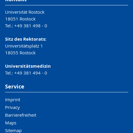
Prüfungsausschuss entscheidet dann in
einer Einzelfallprüfung ob die
Universität Rostock
Bewerberin/der Bewerber dennoch in den
18051 Rostock
Studiengang zugelassen wird.
Tel.: +49 381 498 - 0
Die verbindlichen Zugangsvoraussetzungen
Sitz des Rektorats:
Universitätsplatz 1
regelt die Studiengangsspezifische Prüfungs-
18055 Rostock
und Studienordnung (SPSO) ► siehe
"
Formalia / Ordnungen /Downloads
"
Universitätsmedizin
Tel.: +49 381 494 - 0
Service
Imprint
Privacy
Barrierefreiheit
Maps
Sitemap