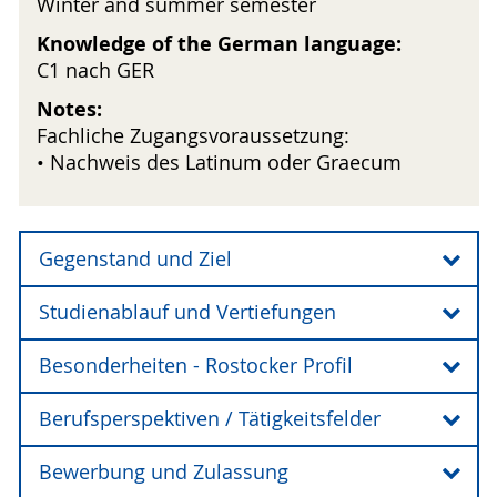
Winter and summer semester
Knowledge of the German language:
C1 nach GER
Notes:
Fachliche Zugangsvoraussetzung:
• Nachweis des Latinum oder Graecum
Gegenstand und Ziel
Studienablauf und Vertiefungen
Der Masterstudiengang bettet die
Fachkenntnisse, die im Schwerpunktfach
Besonderheiten - Rostocker Profil
erworben werden, in den interdisziplinären
Kontext der Altertumswissenschaften ein. Alte
Berufsperspektiven / Tätigkeitsfelder
Geschichte, Gräzistik, Klassische Archäologie,
Die Ur- und Frühgeschichte an der Universität
Latinistik und Ur- und Frühgeschichte haben das
Rostock ist primär auf den Ostseeraum
Bewerbung und Zulassung
gemeinsame Erkenntnisziel, auf Basis einer oft
fokussiert. Vom Mittelalter bis zur Gegenwart ist
Absolventinnen und Absolventen erwerben