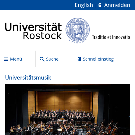
English
Anmelden
Menü
Suche
Schnelleinstieg
Universitätsmusik