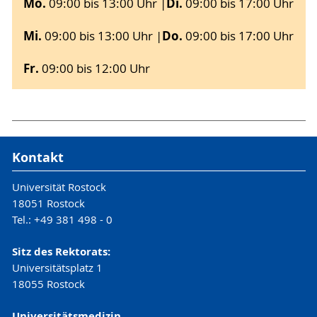
Mo.
Di.
09:00 bis 13:00 Uhr |
09:00 bis 17:00 Uhr
Terminanfragen und -vereinbarung
hier
.
Mi.
Do.
09:00 bis 13:00 Uhr |
09:00 bis 17:00 Uhr
Weitere Informationen (Individualpromotion,
strukturierte Promotionsprogramme,
Fr.
09:00 bis 12:00 Uhr
Promotionsstudiengänge, Fördermöglichkeiten,
Promovieren mit Kind, Promovieren
international und Verfahrensweg zur Promotion)
finden Sie
hier
.
Kontakt
Universität Rostock
18051 Rostock
Tel.: +49 381 498 - 0
Sitz des Rektorats:
Universitätsplatz 1
18055 Rostock
Universitätsmedizin