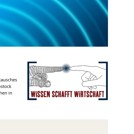
tausches
ostock
hen in