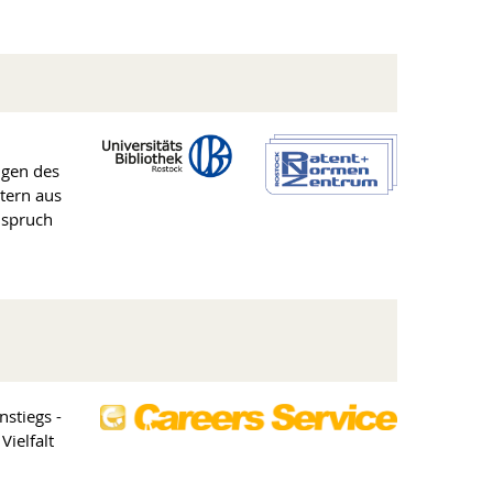
ngen des
tern aus
nspruch
nstiegs -
Vielfalt