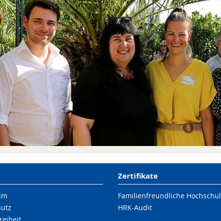
Zertifikate
um
Familienfreundliche Hochschu
hutz
HRK-Audit
reiheit