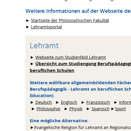
Weitere Informationen auf der Webseite der
►
Startseite der Philosophischen Fakultät
►
Lehramtsportal
Lehramt
►
Webseite zum Studienfeld Lehramt
►
Übersicht zum Studiengang Berufspädagogi
beruflichen Schulen
Weitere wählbare allgemeinbildenden Fäche
Berufspädagogik - Lehramt an beruflichen Sch
Education)
►
Deutsch
►
Englisch
►
Französisch
►
Infor
►
Philosophie
►
Physik
►
Spanisch
►
Sport
Eine mögliche Alternative:
►Evangelische Religion für Lehramt an Regionals