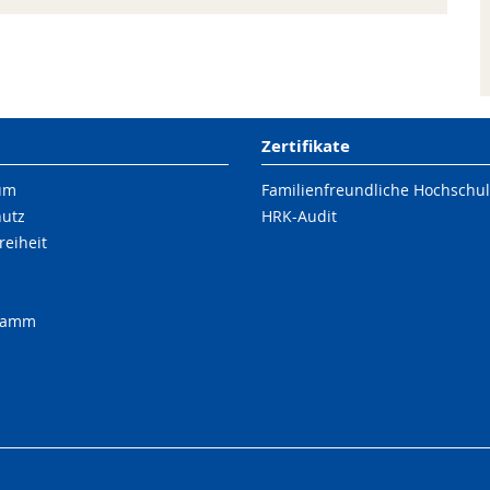
Zertifikate
um
Familienfreundliche Hochschu
hutz
HRK-Audit
reiheit
ramm