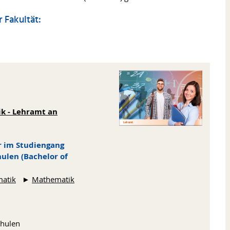
 Fakultät:
k - Lehramt an
r im Studiengang
ulen (Bachelor of
matik
►
Mathematik
chulen