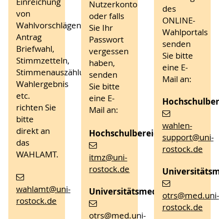
Einreichung
Nutzerkonto
des
von
oder falls
ONLINE-
Wahlvorschlägen,
Sie Ihr
Wahlportals
Antrag
Passwort
senden
Briefwahl,
vergessen
Sie bitte
Stimmzetteln,
haben,
eine E-
Stimmenauszählung,
senden
Mail an:
Wahlergebnis
Sie bitte
etc.
eine E-
Hochschulber
richten Sie
Mail an:
bitte
wahlen-
direkt an
Hochschulbereich:
support
@uni-
das
rostock
.de
WAHLAMT.
itmz
@uni-
rostock
.de
Universitätsm
wahlamt
@uni-
Universitätsmedizin:
otrs
@med.uni-
rostock
.de
rostock
.de
otrs
@med.uni-