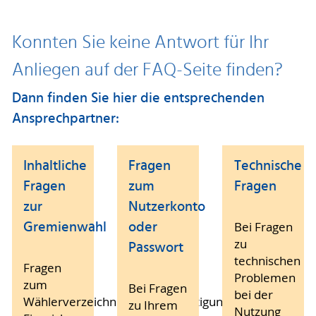
Konnten Sie keine Antwort für Ihr
Anliegen auf der FAQ-Seite finden?
Dann finden Sie hier die entsprechenden
Ansprechpartner:
Inhaltliche
Fragen
Technische
Fragen
zum
Fragen
zur
Nutzerkonto
Gremienwahl
oder
Bei Fragen
zu
Passwort
technischen
Fragen
Problemen
zum
Bei Fragen
bei der
Wählerverzeichnis/Wahlberechtigung,
zu Ihrem
Nutzung