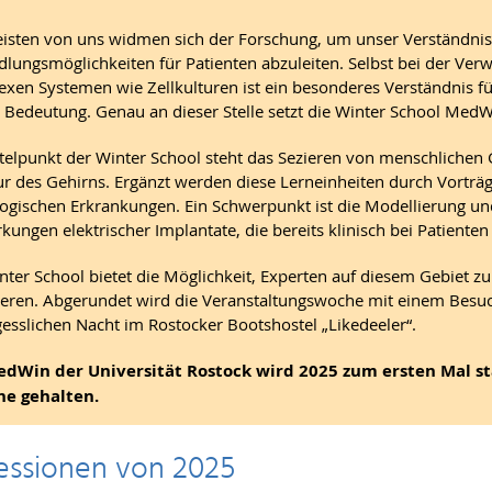
isten von uns widmen sich der Forschung, um unser Verständnis
lungsmöglichkeiten für Patienten abzuleiten. Selbst bei der Ve
xen Systemen wie Zellkulturen ist ein besonderes Verständnis fü
 Bedeutung. Genau an dieser Stelle setzt die Winter School MedW
telpunkt der Winter School steht das Sezieren von menschlichen 
ur des Gehirns. Ergänzt werden diese Lerneinheiten durch Vortr
ogischen Erkrankungen. Ein Schwerpunkt ist die Modellierung un
kungen elektrischer Implantate, die bereits klinisch bei Patiente
nter School bietet die Möglichkeit, Experten auf diesem Gebiet z
ieren. Abgerundet wird die Veranstaltungswoche mit einem Besuch
esslichen Nacht im Rostocker Bootshostel „Likedeeler“.
edWin der Universität Rostock wird 2025 zum ersten Mal sta
he gehalten.
essionen von 2025