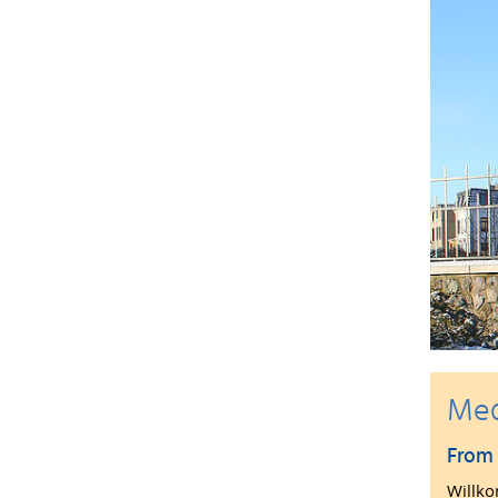
Me
From 
Willko