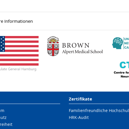
re Informationen
Zertifikate
um
Familienfreundliche Hochschu
hutz
HRK-Audit
reiheit