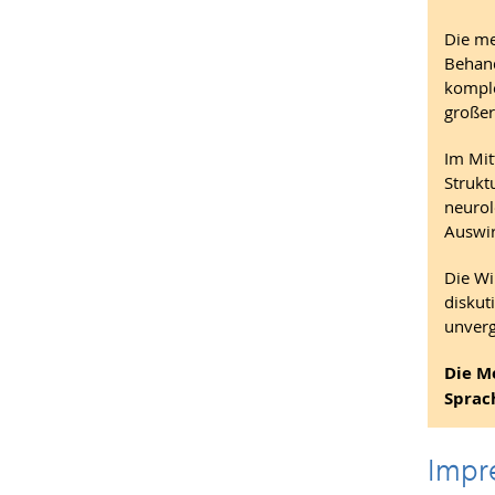
Die me
Behand
komple
großer
Im Mit
Strukt
neurol
Auswir
Die Wi
diskut
unverg
Die M
Sprac
Impr