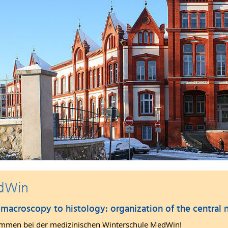
dWin
macroscopy to histology: organization of the central
mmen bei der medizinischen Winterschule MedWin!