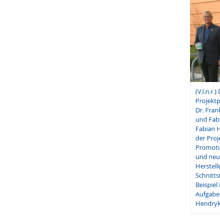
(V.l.n.r
Projektp
Dr. Fra
und Fab
Fabian H
der Proj
Promotio
und neu
Herstell
Schnitts
Beispie
Aufgabe
Hendryk 