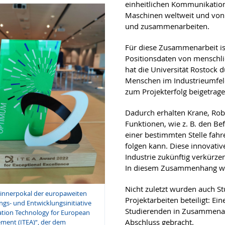
einheitlichen Kommunikation
Maschinen weltweit und von
und zusammenarbeiten.
Für diese Zusammenarbeit ist
Positionsdaten von menschl
hat die Universität Rostock 
Menschen im Industrieumfel
zum Projekterfolg beigetrage
Dadurch erhalten Krane, Ro
Funktionen, wie z. B. den B
einer bestimmten Stelle fah
folgen kann. Diese innovati
Industrie zukünftig verkürze
In diesem Zusammenhang wur
Nicht zuletzt wurden auch St
innerpokal der europaweiten
Projektarbeiten beteiligt: E
gs- und Entwicklungsinitiative
Studierenden in Zusammenarb
ation Technology for European
Abschluss gebracht.
ment (ITEA)“, der dem