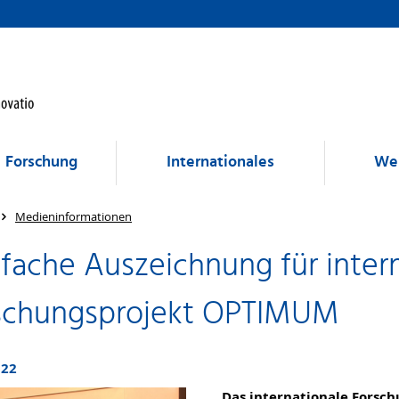
Forschung
Internationales
Wei
Medieninformationen
ifache Auszeichnung für inter
schungsprojekt OPTIMUM
022
Das internationale Forsc