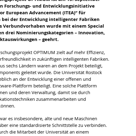
n Forschungs- und Entwicklungsinitiative
for European Advancement (ITEA)“ für
bei der Entwicklung intelligenter Fabriken
as Verbundvorhaben wurde mit einem Special
len drei Nominierungskategorien – Innovation,
ktauswirkungen – geehrt.
rschungsprojekt OPTIMUM zielt auf mehr Effizienz,
freundlichkeit in zukünftigen intelligenten Fabriken.
us sechs Ländern waren an dem Projekt beteiligt,
onents geleitet wurde. Die Universität Rostock
eblich an der Entwicklung einer offenen und
ware-Plattform beteiligt. Eine solche Plattform
nen und deren Verwaltung, damit sie durch
kationstechniken zusammenarbeiten und
können.
 war es insbesondere, alte und neue Maschinen
über eine standardisierte Schnittstelle zu verbinden.
rch die Mitarbeit der Universität an einem