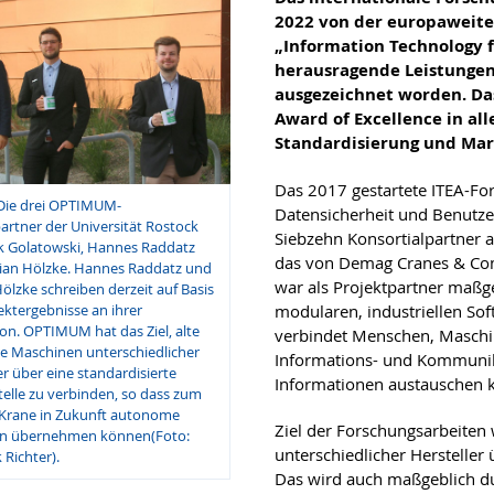
2022 von der europaweite
„Information Technology 
herausragende Leistungen 
ausgezeichnet worden. D
Award of Excellence in al
Standardisierung und Mar
Das 2017 gestartete ITEA-Fo
.) Die drei OPTIMUM-
Datensicherheit und Benutzer
artner der Universität Rostock
Siebzehn Konsortialpartner a
nk Golatowski, Hannes Raddatz
das von Demag Cranes & Comp
ian Hölzke. Hannes Raddatz und
war als Projektpartner maßg
ölzke schreiben derzeit auf Basis
modularen, industriellen Soft
ektergebnisse an ihrer
n. OPTIMUM hat das Ziel, alte
verbindet Menschen, Maschi
e Maschinen unterschiedlicher
Informations- und Kommuni
er über eine standardisierte
Informationen austauschen 
telle zu verbinden, so dass zum
l Krane in Zukunft autonome
Ziel der Forschungsarbeiten
n übernehmen können(Foto:
unterschiedlicher Hersteller 
Richter).
Das wird auch maßgeblich du