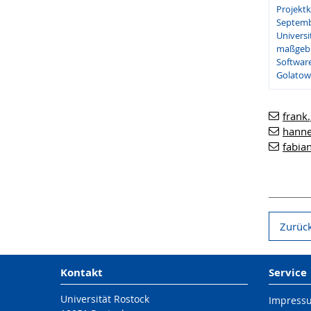
Projekt
Septemb
Universi
maßgebli
Software
Golatows
frank
hanne
fabia
Zurück
Kontakt
Service
Universität Rostock
Impress