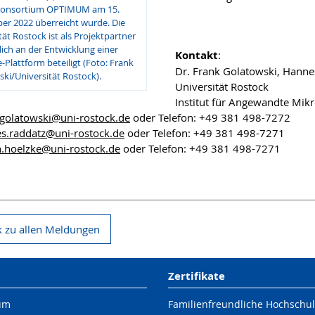
konsortium OPTIMUM am 15.
er 2022 überreicht wurde. Die
tät Rostock ist als Projektpartner
ch an der Entwicklung einer
Kontakt
:
-Plattform beteiligt (Foto: Frank
Dr. Frank Golatowski, Hanne
ki/Universität Rostock).
Universität Rostock
Institut für Angewandte Mik
.golatowski
@uni-rostock
.de
oder Telefon: +49 381 498-7272
s.raddatz
@uni-rostock
.de
oder Telefon: +49 381 498-7271
n.hoelzke
@uni-rostock
.de
oder Telefon: +49 381 498-7271
 zu allen Meldungen
Zertifikate
um
Familienfreundliche Hochschu