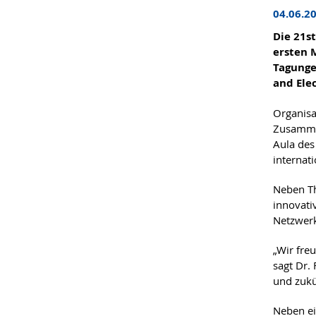
04.06.2
Die 21s
ersten 
Tagunge
and Elec
Organisa
Zusammen
Aula des
internat
Neben Th
innovati
Netzwerk
„Wir fre
sagt Dr.
und zukü
Neben ei