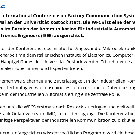
025
t International Conference on Factory Communication Syste
Mal an der Universität Rostock statt. Die WFCS ist eine der
n im Bereich der Kommunikation für industrielle Automatis
tronics Engineers (IEEE) ausgerichtet.
tor der Konferenz ist das Institut für Angewandte Mikroelektroni
arbeit mit dem italienischen Institute of Electronics, Computer
 Hauptgebäudes der Universität Rostock werden Teilnehmende aus 
ionalen Expertinnen und Experten treten.
emen wie Sicherheit und Zuverlässigkeit in der industriellen 
ver Technologien wie maschinelles Lernen, schnelle Datenübertra
e in der industriellen Automatisierung eine zentrale Rolle.
uen uns, die WFCS erstmals nach Rostock zu bringen und weltweit
 Frank Golatowski vom IMD, Leiter der Tagung. „Die Konferenz biet
nftige Perspektiven der industriellen Kommunikation zu diskutie
nem umfangreichen wissenschaftlichen Programm wird ein beson