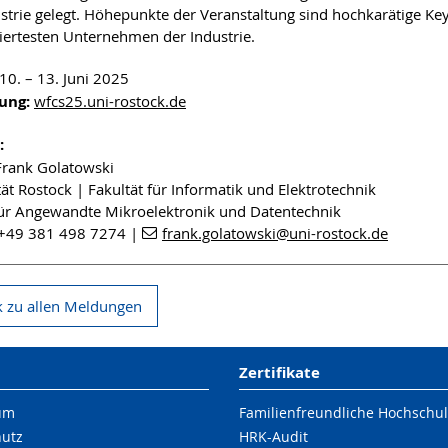
strie gelegt. Höhepunkte der Veranstaltung sind hochkarätige Ke
rtesten Unternehmen der Industrie.
10. – 13. Juni 2025
ung:
wfcs25.uni-rostock.de
:
 Frank Golatowski
tät Rostock | Fakultät für Informatik und Elektrotechnik
 für Angewandte Mikroelektronik und Datentechnik
 +49 381 498 7274 |
frank.golatowski
@uni-rostock
.de
 zu allen Meldungen
Zertifikate
um
Familienfreundliche Hochschu
hutz
HRK-Audit