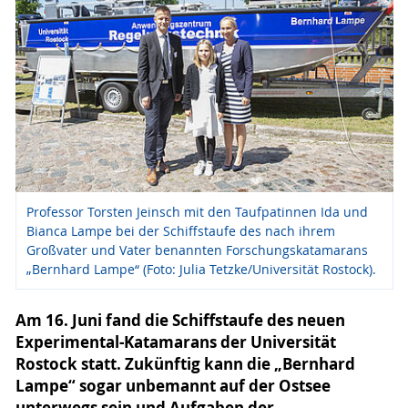
Professor Torsten Jeinsch mit den Taufpatinnen Ida und
Bianca Lampe bei der Schiffstaufe des nach ihrem
Großvater und Vater benannten Forschungskatamarans
„Bernhard Lampe“ (Foto: Julia Tetzke/Universität Rostock).
Am 16. Juni fand die Schiffstaufe des neuen
Experimental-Katamarans der Universität
Rostock statt. Zukünftig kann die „Bernhard
Lampe“ sogar unbemannt auf der Ostsee
unterwegs sein und Aufgaben der