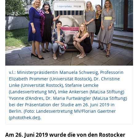
v.l.: Ministerpräsidentin Manuela Schwesig, Professorin
Elizabeth Prommer (Universität Rostock), Dr. Christine
Linke (Universität Rostock), Stefanie Lemcke
(Landesvertretung MV), Imke Ankersen (MaLisa Stiftung)
Yvonne d'Andres, Dr. Maria Furtwängler (MaLisa Stiftung)
bei der Präsentation der Studie am 26. Juni 2019 in
Berlin. (Foto: Landesvertretung MV/Florian Gaertner
(photothek.de)).
Am 26. Juni 2019 wurde die von den Rostocker