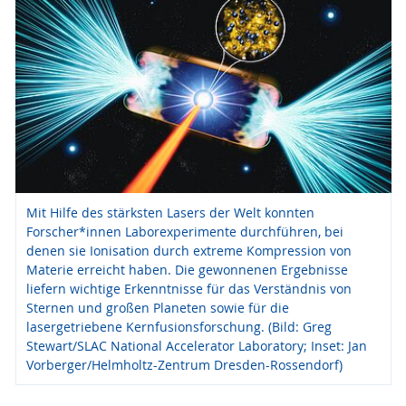
Mit Hilfe des stärksten Lasers der Welt konnten
Forscher*innen Laborexperimente durchführen, bei
denen sie Ionisation durch extreme Kompression von
Materie erreicht haben. Die gewonnenen Ergebnisse
liefern wichtige Erkenntnisse für das Verständnis von
Sternen und großen Planeten sowie für die
lasergetriebene Kernfusionsforschung. (Bild: Greg
Stewart/SLAC National Accelerator Laboratory; Inset: Jan
Vorberger/Helmholtz-Zentrum Dresden-Rossendorf)