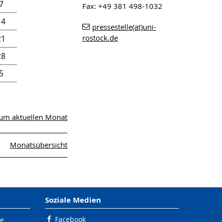
7
Fax: +49 381 498-1032
14
pressestelle(at)uni-
rostock.de
21
28
5
um aktuellen Monat
Monatsübersicht
Soziale Medien
Facebook
le