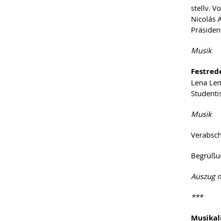
stellv. 
Nicolás 
Präsiden
Musik
Festred
Lena Le
Studenti
Musik
Verabsch
Begrüßun
Auszug m
***
Musikal