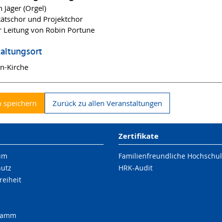
 Jäger (Orgel)
tätschor und Projektchor
r Leitung von Robin Portune
altungsort
en-Kirche
 speichern
Zurück zu allen Veranstaltungen
Zertifikate
um
Familienfreundliche Hochschu
hutz
HRK-Audit
reiheit
ramm