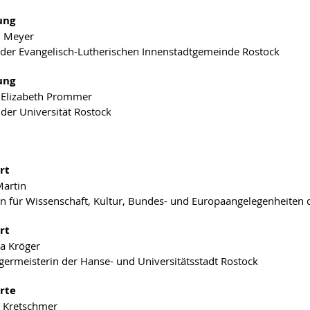
ung
h Meyer
 der Evangelisch-Lutherischen Innenstadtgemeinde Rostock
ung
. Elizabeth Prommer
 der Universität Rostock
rt
Martin
in für Wissenschaft, Kultur, Bundes- und Europaangelegenheit
rt
a Kröger
ermeisterin der Hanse- und Universitätsstadt Rostock
rte
 Kretschmer