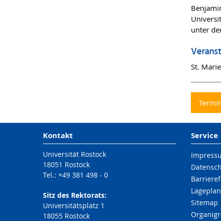
Benjamin
Universi
unter de
Veranst
St. Mari
Termin
Kontakt
Service
Universität Rostock
Impress
18051 Rostock
Datensc
Tel.: +49 381 498 - 0
Barrieref
Lageplan
Sitz des Rektorats:
Sitemap
Universitätsplatz 1
Organig
18055 Rostock