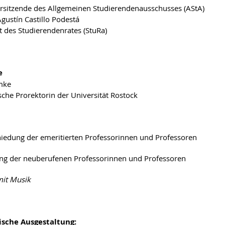
Vorsitzende des Allgemeinen Studierendenausschusses (AStA)
Agustín Castillo Podestá
t des Studierendenrates (StuRa)
e
mke
sche Prorektorin der Universität Rostock
iedung der emeritierten Professorinnen und Professoren
g der neuberufenen Professorinnen und Professoren
it Musik
ische Ausgestaltung: