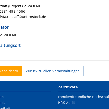
etzlaff (Projekt Co-WOERK)
 0381 498 4566
ilvia.retzlaff@uni-rostock.de
sator
 Co-WOERK
altungsort
 speichern
Zurück zu allen Veranstaltungen
Zertifikate
um
Familienfreundliche Hochschu
hutz
HRK-Audit
reiheit