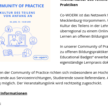
Praktiken
Co-WOERK ist das Netzwerk f
Mecklenburg-Vorpommern. U
Kultur des Teilens in der L
überregional zu einem Onlin
Lernen an offenen Bildungsm
In unserer Community of Pra
zu offenen Bildungspraktike
Educational Badges“ erwerben
eigenständige Lernpraxis do
fen der Community of Practice richten sich insbesondere an Hoch
tende aus Serviceeinrichtungen, Studierende sowie Referendare.
e
möglich. Der Veranstaltungslink wird rechtzeitig zugeschickt.
 Informationen
: