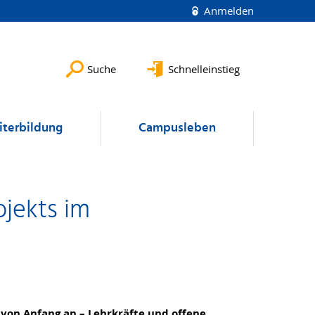
Anmelden
Suche
Schnelleinstieg
terbildung
Campusleben
jekts im
 von Anfang an – Lehrkräfte und offene