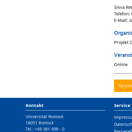
Silvia R
Telefon:
E-Mail: s
Organi
Projekt
Veranst
Online
Termin
Kontakt
Service
Universität Rostock
Impress
18051 Rostock
Datensc
Tel.: +49 381 498 - 0
Barrieref