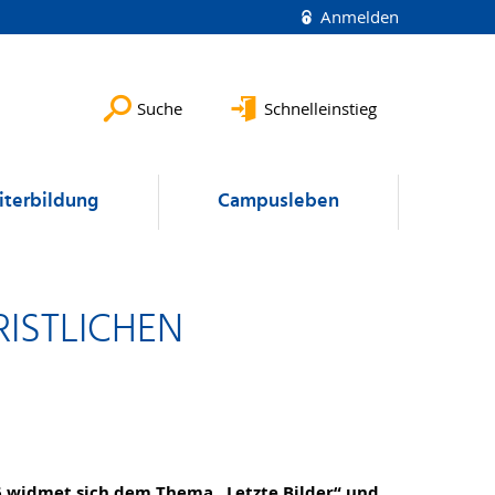
Anmelden
Suche
Schnelleinstieg
terbildung
Campusleben
RISTLICHEN
6 widmet sich dem Thema „Letzte Bilder“ und