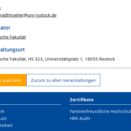
:
bradtmoeller
@uni-rostock
.de
sator
sche Fakultät
altungsort
sche Fakultät, HS 323, Universitätsplatz 1, 18055 Rostock
 speichern
Zurück zu allen Veranstaltungen
Zertifikate
um
Familienfreundliche Hochschu
hutz
HRK-Audit
reiheit