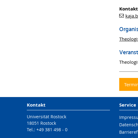
Kontakt
kaja.
Organi
Theologi
Veranst
Theologi
Termin
Kontakt
Service
Universität Rostock
Impress
18051 Rostock
Datensc
Tel.: +49 381 498 - 0
Barrieref