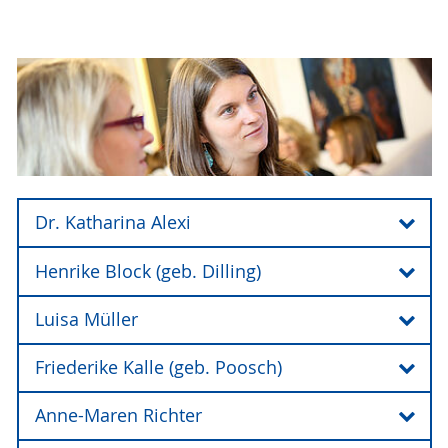
Dr. Katharina Alexi
Henrike Block (geb. Dilling)
Dr. Katharina Alexi
Luisa Müller
Henrike Block (geb. Dilling)
Friederike Kalle (geb. Poosch)
Luisa Müller
Anne-Maren Richter
Friederike Kalle (geb. Poosch)