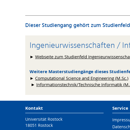
studium
@uni-rostock
.de
Tel.: +49 381-498 7330
►
deutsche Sprachkenntnisse nachweisen. Für den
Zur Online-Einschreibung für das 1. Fachsem
Studiengangsspezifische Prüfungs- und S
mindestens 210 Leistungspunkten oder ein 
wird dann nur jeweils ein Semester auf die Regels
Der Studiengang kann zum Sommersemester und
volker.kuehn
@uni-rostock
.de
►
Deutschkenntnisse auf Niveau B2
Zum Einstieg in ein höheres Fachsemester
des Gemei
Umfasst der erste Abschluss nur 180 Leist
Die detaillierten Regeln für das Studium eines kon
►
Webseite Student Service Center
erforderlich.
bis zur Anmeldung der Masterarbeit nachge
geschützte Berufsbezeichnung „Ingenieurin/I
Studiengangsspezifischen Prüfungs- und Stud
Adresse/Sitz:
Der Nachweis des Erwerbs von mindestens 
Studiengangs berechtigt nach dem Architekten- u
Dieser Studiengang gehört zum Studienfeld 
Studienablauf bei Studienbeginn im Win
höheres Fachsemester
gelten ggf. ältere Fassungen
Albert-Einstein-Sraße 26 | 18059 Rostock
►
Hinweise für internationale Studieninteressie
mindestens 6 Leistungspunkten im Gebiet de
Vorpommern zum Führen der geschützten Berufsbe
Maxmimal 12 Leistungspunkte können im La
M.Sc. Elektrotechnik
Sprechzeiten nach Vereinbarung
Ingenieurwissenschaften / In
aktuell gültig für Neuimmatrikulationen zum 1. Fachseme
Werden die genannten Kriterien nicht alle erfül
Studienbüro
►
1. Änderungssatzung (2026)
→ Nicht amtliche
Nachweise seine fach- und studiengangspezifisc
►
Webseite zum Studienfeld Ingenieurwissenscha
entscheidet dann in einer Einzelfallprüfung ob
►
Neufassung (2019)
Tina Zorn
Studiengang zugelassen wird.
Weitere Masterstudiengänge dieses Studienfe
Tel.: +49 381-498 7006
►
Computational Science and Engineering (M.Sc.)
et.ief
@uni-rostock
.de
Die verbindlichen Zugangsvoraussetzungen rege
►
Informationstechnik/Technische Informatik (M.
Studienordnung (SPSO) ► siehe "
Formalia / Or
Adresse/Sitz: Raum 005 und 006
Albert-Einstein-Straße 26 | 18059 Rostock
Kontakt
Service
►
Webseite Studienbüro
Universität Rostock
Impress
Weitere Informationen auf der Webseite d
18051 Rostock
Datensc