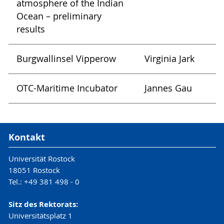
atmosphere of the Indian
Ocean – preliminary
results
Burgwallinsel Vipperow
Virginia Jark
OTC-Maritime Incubator
Jannes Gau
Kontakt
Universität Rostock
18051 Rostock
Tel.: +49 381 498 - 0
Sitz des Rektorats:
Universitätsplatz 1