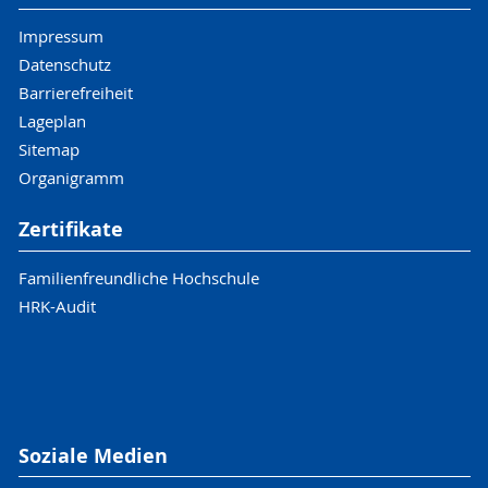
und Projektleiter können ihre eigenen
unveröffentlichten Projekte sowohl finden
Impressum
als auch die entsprechenden Daten
Datenschutz
einsehen und ergänzen.
Barrierefreiheit
Lageplan
Sitemap
Organigramm
Zertifikate
Familienfreundliche Hochschule
HRK-Audit
Soziale Medien