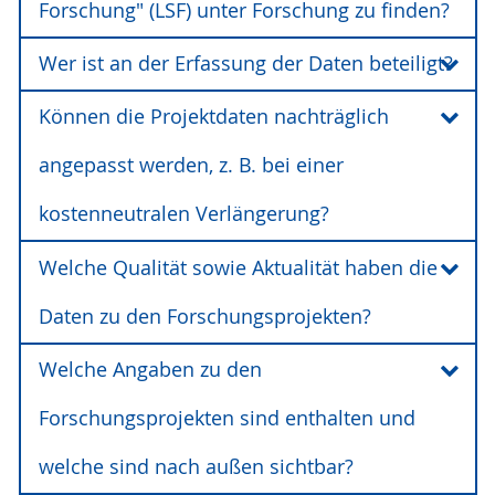
Forschung" (LSF) unter Forschung zu finden?
Wer ist an der Erfassung der Daten beteiligt?
Das System enthält sämtliche Drittmittelprojekte
(ausgenommen Universitätsmedizin), die seit
Können die Projektdaten nachträglich
2007 erfasst worden sind.
Die initiale Erfassung und die Nachbearbeitung
erfolgt über das
Servicezentrum Projekte für
angepasst werden, z. B. bei einer
Forschung, Lehre und Transfer (S1)
. Ergänzungen
können jedoch auch von den Projektleiterinnen
kostenneutralen Verlängerung?
und den Projektleitern der jeweiligen
Forschungsprojekte selbst angeregt werden.
Welche Qualität sowie Aktualität haben die
Ja, die Möglichkeit besteht. Bitte nehmen Sie
hierzu Kontakt zum
Servicezentrum Projekte für
Daten zu den Forschungsprojekten?
Forschung, Lehre und Transfer (S1)/Team
Projektcontrolling
auf.
Welche Angaben zu den
Die Erfassung von Projektdaten über S1 nimmt
max. fünf Arbeitstage in Anspruch, die
Forschungsprojekten sind enthalten und
anschließende Nachbearbeitung in S1 ebenso.
Der Abgleich zwischen der verwaltungsinternen
welche sind nach außen sichtbar?
Projektverwaltung des Dezernates 2 mit LSF