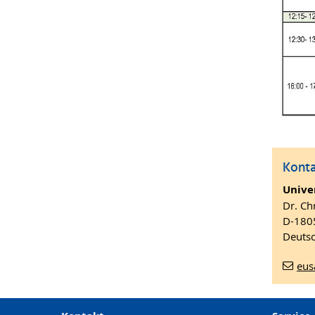
Kont
Unive
Dr. Ch
D-180
Deuts
eus