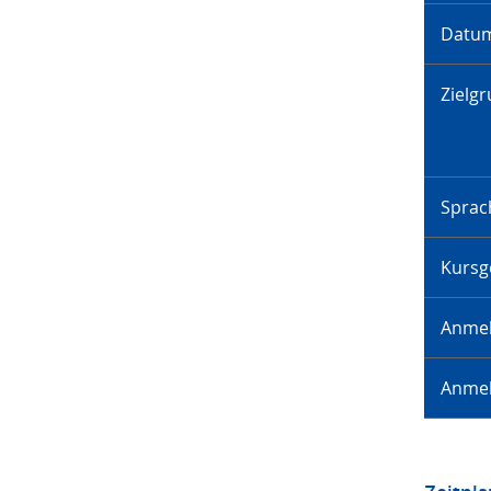
Datu
Zielg
Sprac
Kursg
Anme
Anme