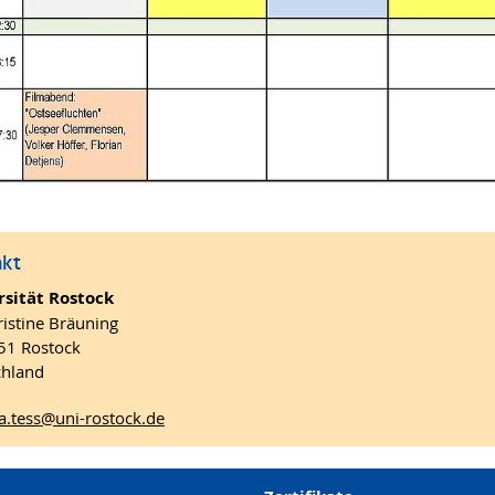
akt
rsität Rostock
ristine Bräuning
51 Rostock
chland
a.tess
@uni-rostock
.de