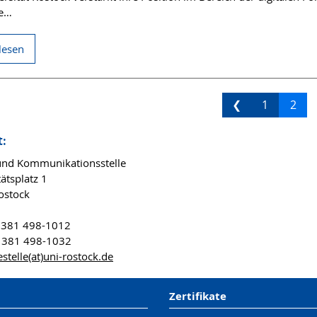
le…
lesen
❮
1
2
t:
und Kommunikationsstelle
ätsplatz 1
ostock
9 381 498-1012
9 381 498-1032
stelle(at)uni-rostock.de
Zertifikate