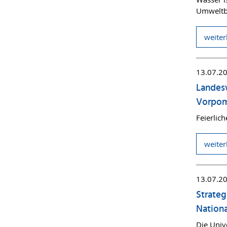
Umweltb
weiter
13.07.2
Landes
Vorpo
Feierlic
weiter
13.07.2
Strateg
Nationa
Die Unive