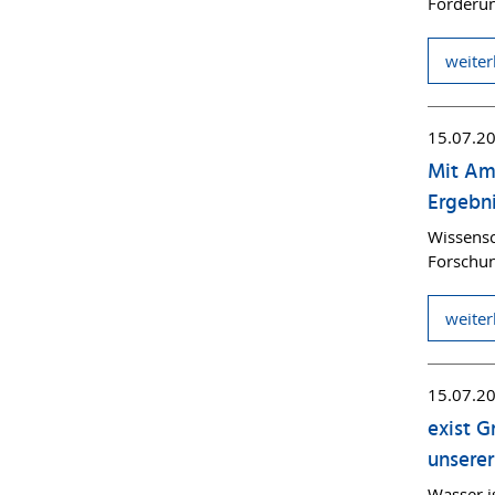
Förderun
weiter
15.07.2
Mit Amm
Ergebni
Wissensc
Forschu
weiter
15.07.2
exist G
unsere
Wasser i