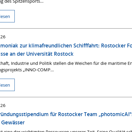
g des Spitzensports…
lesen
026
oniak zur klimafreundlichen Schifffahrt: Rostocker F
sse an der Universität Rostock
haft, Industrie und Politik stellen die Weichen für die maritime
ngsprojekts „INNO-COMP…
lesen
026
ründungsstipendium für Rostocker Team „photomicAI": 
r Gewässer
st eine der wichtigsten Ressourcen unserer Zeit. Seine Qualität sc