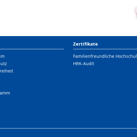
Zertifikate
um
Familienfreundliche Hochschu
hutz
HRK-Audit
reiheit
ramm