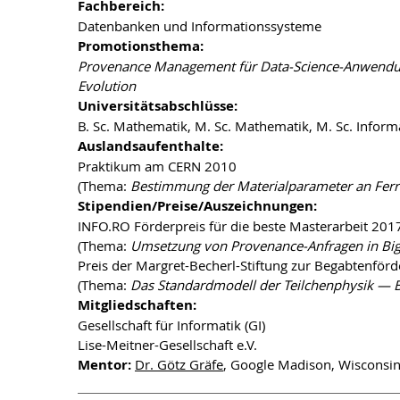
Fachbereich:
Datenbanken und Informationssysteme
Promotionsthema:
Provenance Management für Data-Science-Anwendug
Evolution
Universitätsabschlüsse:
B. Sc. Mathematik, M. Sc. Mathematik, M. Sc. Inform
Auslandsaufenthalte:
Praktikum am CERN 2010
(Thema:
Bestimmung der Materialparameter an Fer
Stipendien/Preise/Auszeichnungen:
INFO.RO Förderpreis für die beste Masterarbeit 201
(Thema:
Umsetzung von Provenance-Anfragen in Bi
Preis der Margret-Becherl-Stiftung zur Begabtenför
(Thema:
Das Standardmodell der Teilchenphysik — 
Mitgliedschaften:
Gesellschaft für Informatik (GI)
Lise-Meitner-Gesellschaft e.V.
Mentor:
Dr. Götz Gräfe
, Google Madison, Wisconsi