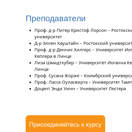
Преподаватели
Проф. д-р Питер Кристоф Лорсон – Ростокск
университет
Д-р Эллен Хауштайн – Ростокский университ
Проф. д-р Деннис Хилгерс – Университет Ио
Кеплера в Линце
Лиза Шмидтхубер – Университет Иоганна Ке
Линце
Проф. Сусана Жорже – Коимбрский универс
Проф. Лассе Оуласвирта – Университет Тамп
Доцент Энди Уинн – Университет Лестера