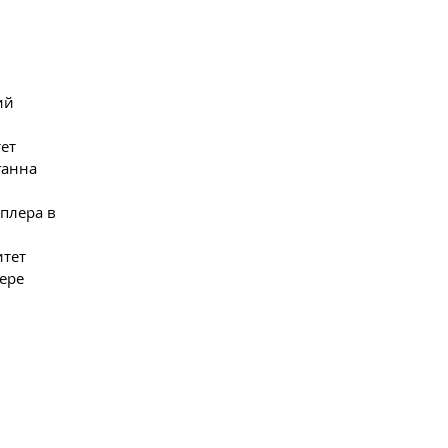
ий
ет
ганна
плера в
итет
ере