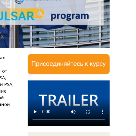
SAm
 от
SA;
и PSA;
ние
ой
нной