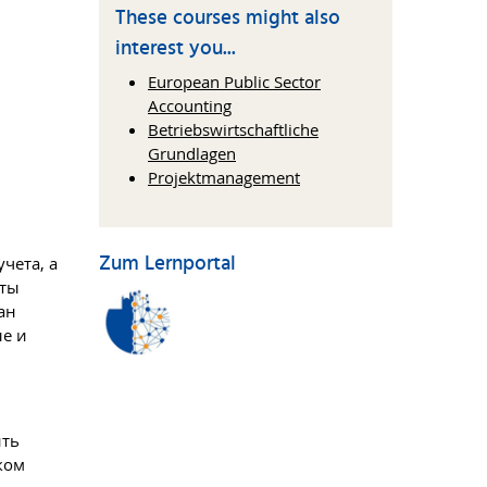
These courses might also
interest you...
European Public Sector
Accounting
Betriebswirtschaftliche
Grundlagen
Projektmanagement
Zum Lernportal
чета, а
рты
ан
ые и
ить
ком