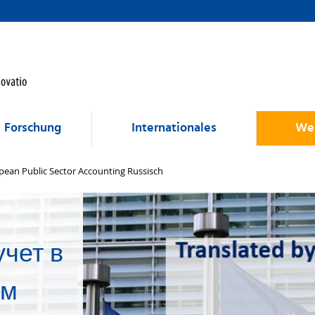
Forschung
Internationales
Wei
pean Public Sector Accounting Russisch
учет в
ом