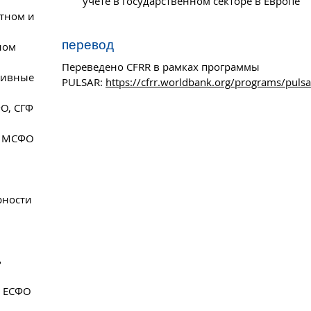
учете в государственном секторе в Европе
стном и
перевод
ном
Переведено CFRR в рамках программы
тивные
PULSAR:
https://cfrr.worldbank.org/programs/pulsa
О, СГФ
е МСФО
рности
ь
ы ЕСФО