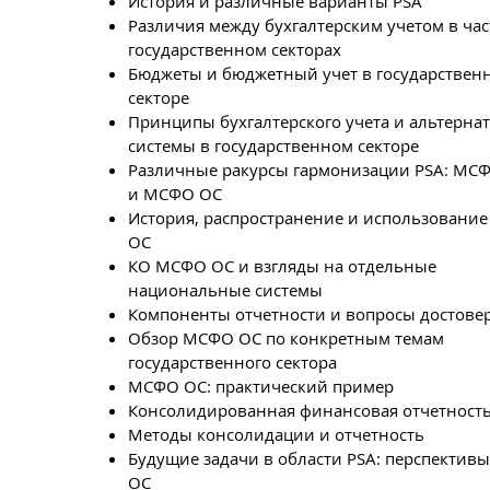
История и различные варианты PSA
Различия между бухгалтерским учетом в ча
государственном секторах
Бюджеты и бюджетный учет в государствен
секторе
Принципы бухгалтерского учета и альтерна
системы в государственном секторе
Различные ракурсы гармонизации PSA: МСФ
и МСФО ОС
История, распространение и использовани
ОС
КО МСФО ОС и взгляды на отдельные
национальные системы
Компоненты отчетности и вопросы достове
Обзор МСФО ОС по конкретным темам
государственного сектора
МСФО ОС: практический пример
Консолидированная финансовая отчетност
Методы консолидации и отчетность
Будущие задачи в области PSA: перспектив
ОС