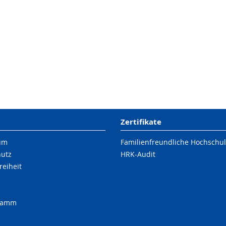
Zertifikate
um
Familienfreundliche Hochschu
hutz
HRK-Audit
reiheit
ramm