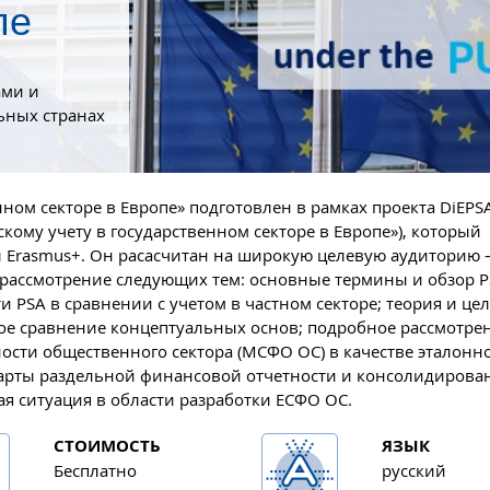
пе
ами и
ьных странах
нном секторе в Европе» подготовлен в рамках проекта DiEP
скому учету в государственном секторе в Европе»), который
 Erasmus+. Он расасчитан на широкую целевую аудиторию –
 рассмотрение следующих тем: основные термины и обзор P
 PSA в сравнении с учетом в частном секторе; теория и цел
ое сравнение концептуальных основ; подробное рассмотре
сти общественного сектора (МСФО ОС) в качестве эталонн
дарты раздельной финансовой отчетности и консолидирова
ая ситуация в области разработки ЕСФО ОС.
СТОИМОСТЬ
ЯЗЫК
Бесплатно
русский