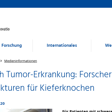
Forschung
Internationales
Wei
Medieninformationen
h Tumor-Erkrankung: Forscher 
ukturen für Kieferknochen
020
Für Patienten mit schwer