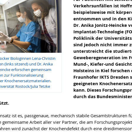
Verkehrsunfällen ist Hoff
beispielsweise mit körp
entnommen und in den Kie
Dr. Anika Jonitz-Heincke
Implantat-Technologie (F
Poliklinik der Universitä
sind jedoch nicht immer z
unterstreicht die studiert
Geweberegeneration im FO
ocker Biologinnen Lena-Christin
Mund-, Kiefer-und Gesicht
n (links sitzend) und Dr. Anika
Heincke erforschen gemeinsam
Holsteins in Kiel forsche
en zur Funktionalisierung
Fraunhofer IKTS Dresden 
er Knochenersatzmaterialien.
geeigneten Knochenersatz-
iversität Rostock/Julia Tetzke
kann. Dieses Forschungspro
durch das Bundesminister
ützt.
nsatz ist es, passgenaue, mechanisch stabile Gesamtstrukturen fü
e gemeinsame Arbeit aller vier Partner, die am Forschungsprojekt b
ahren wird zunächst der Knochendefekt durch eine dreidimensional