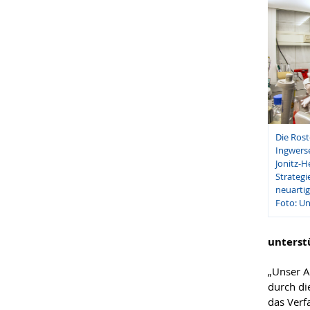
Die Rost
Ingwerse
Jonitz-
Strategi
neuartig
Foto: Un
unterst
„Unser A
durch di
das Verf