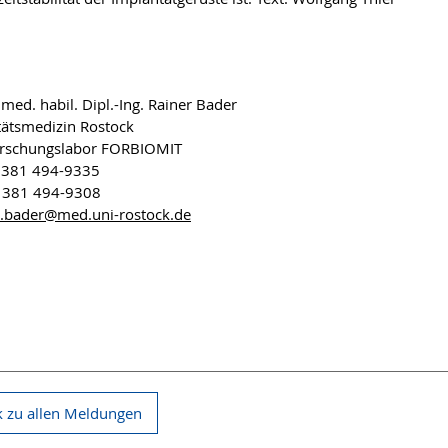
 med. habil. Dipl.-Ing. Rainer Bader
tätsmedizin Rostock
orschungslabor FORBIOMIT
9 381 494-9335
9 381 494-9308
r.bader
@med.uni-rostock
.de
 zu allen Meldungen