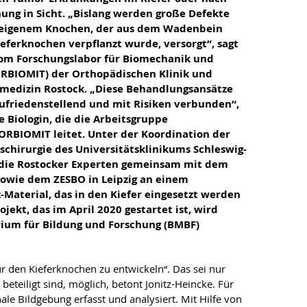
nung in Sicht. „Bislang werden große Defekte
ereigenem Knochen, der aus dem Wadenbein
ferknochen verpflanzt wurde, versorgt“, sagt
 vom Forschungslabor für Biomechanik und
ORBIOMIT) der Orthopädischen Klinik und
tsmedizin Rostock. „Diese Behandlungsansätze
ufriedenstellend und mit Risiken verbunden“,
e Biologin, die die Arbeitsgruppe
RBIOMIT leitet. Unter der Koordination der
schirurgie des Universitätsklinikums Schleswig-
n die Rostocker Experten gemeinsam mit dem
sowie dem ZESBO in Leipzig an einem
Material, das in den Kiefer eingesetzt werden
jekt, das im April 2020 gestartet ist, wird
ium für Bildung und Forschung (BMBF)
r den Kieferknochen zu entwickeln“. Das sei nur
eteiligt sind, möglich, betont Jonitz-Heincke. Für
e Bildgebung erfasst und analysiert. Mit Hilfe von