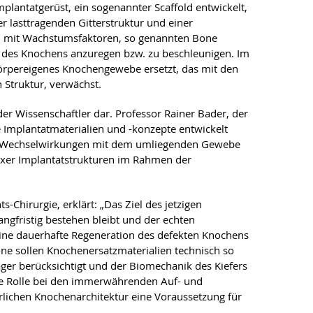
mplantatgerüst, ein sogenannter Scaffold entwickelt,
r lasttragenden Gitterstruktur und einer
 mit Wachstumsfaktoren, so genannten Bone
g des Knochens anzuregen bzw. zu beschleunigen. Im
örpereigenes Knochengewebe ersetzt, das mit den
 Struktur, verwächst.
der Wissenschaftler dar. Professor Rainer Bader, der
Implantatmaterialien und -konzepte entwickelt
en Wechselwirkungen mit dem umliegenden Gewebe
exer Implantatstrukturen im Rahmen der
-Chirurgie, erklärt: „Das Ziel des jetzigen
angfristig bestehen bleibt und der echten
ine dauerhafte Regeneration des defekten Knochens
e sollen Knochenersatzmaterialien technisch so
ager berücksichtigt und der Biomechanik des Kiefers
ße Rolle bei den immerwährenden Auf- und
ichen Knochenarchitektur eine Voraussetzung für