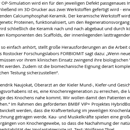
er OP-Simulation wird ein für den jeweiligen Defekt passgenaues I
hließend im 3D-Drucker aus zwei Werkstoffen gefertigt wird - eine
nden Calciumphosphat-Keramik. Der keramische Werkstoff wird
netic Proteinen, funktionalisiert, um den Regenerationsvorgan
ird schließlich die Keramik nach und nach abgebaut und durch k
en Komponenten des Scaffolds, der innenliegenden lasttragenden
 so einfach anhört, stellt große Herausforderungen an die Arbeit 
es Rostocker Forschungslabors FORBIOMIT sagt dazu: „Wenn neue 
müssen vor ihrem klinischen Einsatz zwingend ihre biologisch
ht werden. Zudem ist die biomechanische Eignung derart kompl
schen Testung sicherzustellen“.
endrik Naujokat, Oberarzt an der Kieler Mund-, Kiefer-und Gesichts
gsvorhabens ist es, eine Knochenregeneration zu erreichen, die l
gie des Knochens nahe kommt. Wir wollen damit den Patienten e
hen.“ Im Rahmen des geförderten BMBF VIP+ Projektes HybridBon
twickelt werden, dass die Kraftverteilung im jeweiligen Knochenl
hnung getragen werde. Kau- und Muskelkräfte spielen eine gro
gängen von Knochengewebe, so dass die Nachahmung der natürl
eitstabilität der Implantatgerüste ist. Text: Wolfgang Thiel