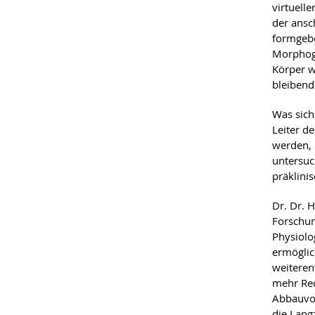
virtuell
der ansc
formgebe
Morphoge
Körper w
bleibend
Was sich
Leiter d
werden, 
untersuc
präklini
Dr. Dr. H
Forschun
Physiolo
ermöglic
weiteren
mehr Rec
Abbauvor
die Langz