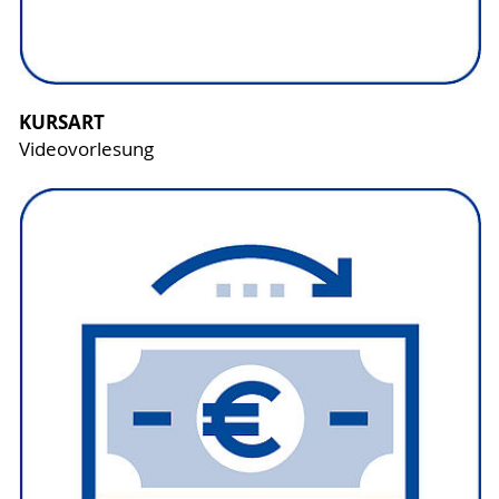
KURSART
Videovorlesung