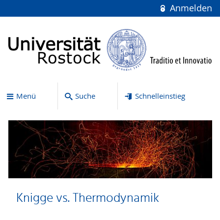
Anmelden
Menü
Suche
Schnelleinstieg
Knigge vs. Thermodynamik