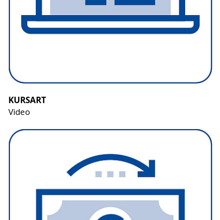
KURSART
Video