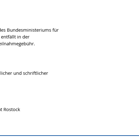
des Bundesministeriums für
ntfällt in der
eilnahmegebühr.
cher und schriftlicher
ät Rostock