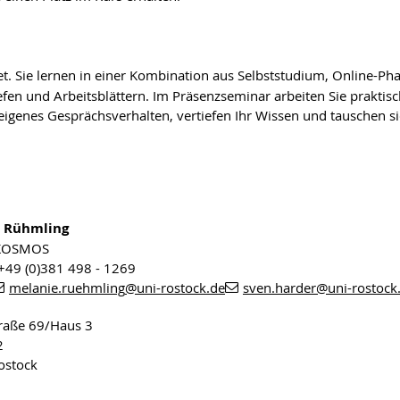
et. Sie lernen in einer Kombination aus Selbststudium, Online-P
iefen und Arbeitsblättern. Im Präsenzseminar arbeiten Sie prakti
r eigenes Gesprächsverhalten, vertiefen Ihr Wissen und tauschen 
 Rühmling
 KOSMOS
 +49 (0)381 498 - 1269
melanie.ruehmling
@uni-rostock
.de
sven.harder
@uni-rostock
raße 69/Haus 3
2
ostock