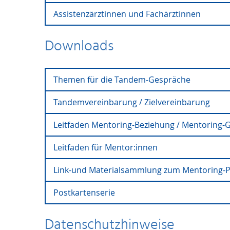
Assistenzärztinnen und Fachärztinnen
Programm Postdoktorandinnen & JunProfs 
Programm Doktorandinnen | April 2026 bis 
Programm Doktorandinnen | Februar 2024 
Programm Assistenzärztinnen und Fachärzti
Downloads
Programm Assistenzärztinnen und Fachärzt
Themen für die Tandem-Gespräche
Tandemvereinbarung / Zielvereinbarung
Themen für die Tandem-Gespräche
Leitfaden Mentoring-Beziehung / Mentoring-
Tandemvereinbarung/Zielvereinbarung
Tandemvereinbarung/Zielvereinbarung (M
Leitfaden für Mentor:innen
Leitfaden Mentoring-Beziehung / Mentori
Agreement between mentor and mentee
Link-und Materialsammlung zum Mentoring-
Leitfaden für Mentor:innen
Postkartenserie
Link-und Materialsammlung 
Postkartenserie
Datenschutzhinweise
Nachbereitung des Einführunsseminars (9. N