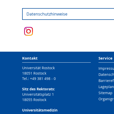
Brainstorming Fähigkeiten/Eigenschaften 
Offene Fragen für das Gruppen-Mentoring
Datenschutzhinweise
Artikel und Ratgeber
Die Datenschutzhinweise finden Sie
hier
.
Gruppen-Mentoring-Vereinbarung
Ratgeber Promotion - ZEIT CAMPUS
ZEIT ONLINE - Artikel: "Dr. Vater"
GEW-Ratgeber Sozialversicherung für Promov
Kontakt
Service
Universität Rostock
Impress
18051 Rostock
Datensc
Tel.: +49 381 498 - 0
Barrieref
Lageplan
Sitz des Rektorats:
Sitemap
Universitätsplatz 1
Organig
18055 Rostock
Universitätsmedizin