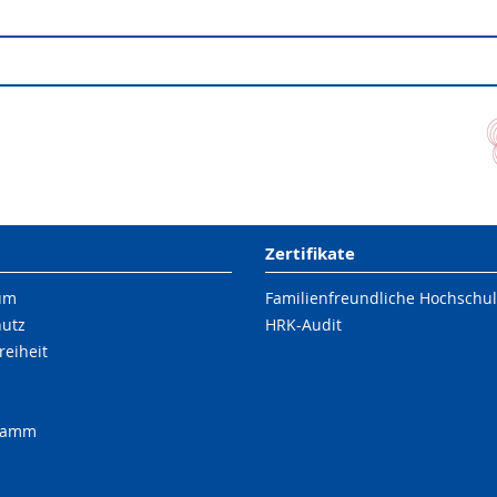
einer Doktorandin
ierende
Zertifikate
um
Familienfreundliche Hochschu
hutz
HRK-Audit
reiheit
ramm