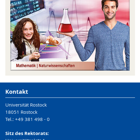
ersten Einblick in den Schulalltag aus Perspektive
von Lehrer:innen zu gewinnen. Im Studiengang
Lehramt an Gymnasien, Regionalen Schulen und
Gesamtschulen besteht im Rahmen des
sogenannten Profilbereiches auch die
Möglichkeit, weitere fachwissenschaftliche
Module eines Unterrichtsfaches zu wählen. In
verschiedenen Modulen wird dabei die
Schulmathematik "vom höheren Standpunkt"
betrachtet.
Kontakt
Universität Rostock
18051 Rostock
Tel.: +49 381 498 - 0
Sitz des Rektorats: