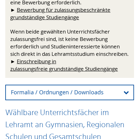
eine Bewerbung erforderlich.
Studienorientierung
►
Bewerbung für zulassungsbeschränkte
• Verantwortung für die Zukunft: -
grundständige Studiengänge
Demokratiebildung und Umgang mit
Antisemitismus, - Bildung für nachhaltige
Wenn beide gewählten Unterrichtsfächer
Entwicklung und Klimawandel
zulassungsfrei sind, ist keine Bewerbung
• Regionale Kultur, Sprache und Geschichte
erforderlich und Studieninteressierte können
• Wissenschaftliche Vertiefungen: Es können
sich direkt in das Lehramtsstudium einschreiben.
fachwissenschaftliche oder fachdidaktische
►
Einschreibung in
Module der gewählten Unterrichtsfächer oder
zulassungsfreie grundständige Studiengänge
Module der
Bildungswissenschaften studiert werden, so dass
diese Bereiche zusätzlich vertieft werden. Eine
Formalia / Ordnungen / Downloads
solche Vertiefung kann auch eine Vorbereitung
auf eine (wissenschaftliche) Tätigkeit im
Infomaterialien als Download
jeweiligen Fach – außerhalb von Schule und
Wählbare Unterrichtsfächer im
Unterricht darstellen.
► Studiengangsflyer (pdf)
Lehramt an Gymnasien, Regionalen
Rahmenprüfungsordnung (RPO)
Schulen und Gesamtschulen