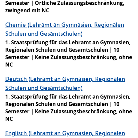
Prüfungs- und Studienordnung (SPSO)
Semester
Örtliche Zulassungsbeschränkung,
geregelt, bei einem
Einstieg in ein höheres
zwingend mit NC
Fachsemester
gelten ggf. ältere Fassungen der
SPSO (siehe Historie).
Chemie (Lehramt an Gymnasien, Regionalen
Schulen und Gesamtschulen)
Lehramt an Gymnasien, Regionalen
1. Staatsprüfung für das Lehramt an Gymnasien,
Schulen und Gesamtschulen
Regionalen Schulen und Gesamtschulen
10
aktuell gültig für Neuimmatrikulationen zum 1.
Semester
Keine Zulassungsbeschränkung, ohne
Fachsemester:
NC
►Neufassung (2026) →
Vorläufige Fassung
Deutsch (Lehramt an Gymnasien, Regionalen
Schulen und Gesamtschulen)
1. Staatsprüfung für das Lehramt an Gymnasien,
Regionalen Schulen und Gesamtschulen
10
Semester
Keine Zulassungsbeschränkung, ohne
NC
Englisch (Lehramt an Gymnasien, Regionalen