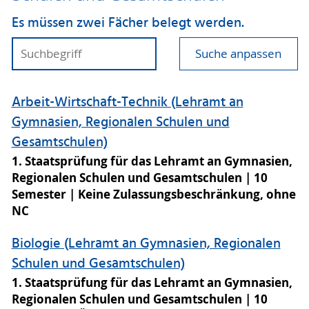
Die allgemeinen Regeln des Studiums in
Es müssen zwei Fächer belegt werden.
Bachelor- und Masterstudiengängen an der
Universität Rostock bestimmt die
Suche anpassen
►
Rahmenprüfungsordnung
(Bachelor/Master) in der jeweils geltenden
Fassung
.
Arbeit-Wirtschaft-Technik (Lehramt an
Gymnasien, Regionalen Schulen und
Die allgemeinen Regeln des Studiums in
Gesamtschulen)
Lehramtsstudiengängen an der Universität
1. Staatsprüfung für das Lehramt an Gymnasien,
Rostock bestimmt die
Regionalen Schulen und Gesamtschulen
10
►
Rahmenprüfungsordnung (Lehramt) in der
Semester
Keine Zulassungsbeschränkung, ohne
jeweils geltenden Fassung
.
NC
Studiengangsspezifische Prüfungs- und
Biologie (Lehramt an Gymnasien, Regionalen
Studienordnung (SPSO)
Schulen und Gesamtschulen)
Die detaillierten Regeln für das Studium eines
konkreten Studienganges, sind dann in der
1. Staatsprüfung für das Lehramt an Gymnasien,
Studiengangsspezifischen
jeweiligen
Regionalen Schulen und Gesamtschulen
10