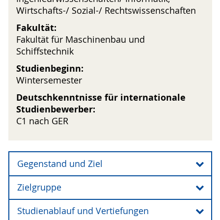
Wirtschafts-/ Sozial-/ Rechtswissenschaften
Fakultät:
Fakultät für Maschinenbau und
Schiffstechnik
Studienbeginn:
Wintersemester
Deutschkenntnisse für internationale
Studienbewerber:
C1 nach GER
Gegenstand und Ziel
Zielgruppe
Die Studierenden eignen sich ausgewähltes
Wissen über die Gegenstandsbereiche Arbeit,
Studienablauf und Vertiefungen
Wirtschaft und Technik sowie Kenntnisse,
Ein gutes Abiturwissen in Mathematik und Physik