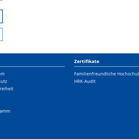
Zertifikate
um
Familienfreundliche Hochschu
hutz
HRK-Audit
reiheit
ramm