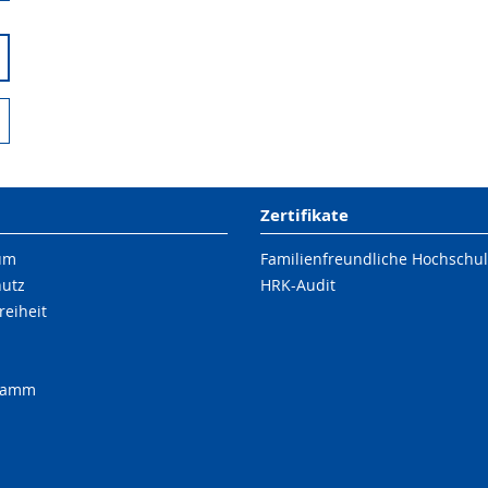
Zertifikate
um
Familienfreundliche Hochschu
hutz
HRK-Audit
reiheit
ramm