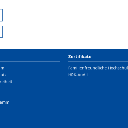
Zertifikate
um
Familienfreundliche Hochschu
hutz
HRK-Audit
reiheit
ramm